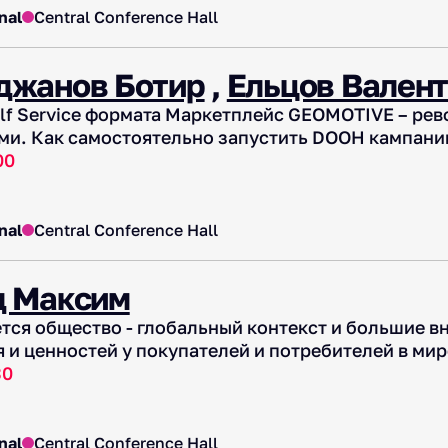
nal
Central Conference Hall
джанов Ботир
,
Ельцов Вален
elf Service формата Маркетплейс GEOMOTIVE – ре
ми. Как самостоятельно запустить DOOH кампан
00
nal
Central Conference Hall
д Максим
тся общество - глобальный контекст и большие вн
и ценностей у покупателей и потребителей в мире
30
nal
Central Conference Hall