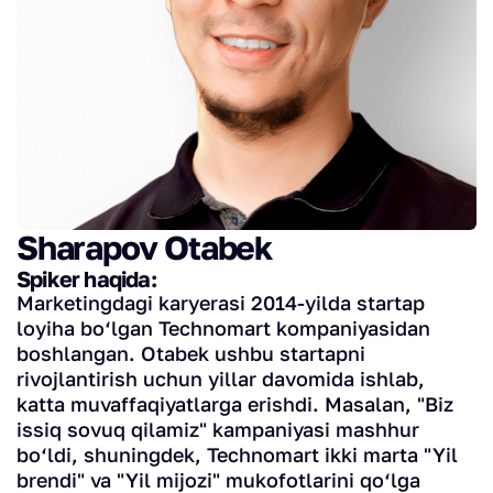
Sharapov Otabek
Spiker haqida:
Marketingdagi karyerasi 2014-yilda startap
loyiha bo‘lgan Technomart kompaniyasidan
boshlangan. Otabek ushbu startapni
rivojlantirish uchun yillar davomida ishlab,
katta muvaffaqiyatlarga erishdi. Masalan, "Biz
issiq sovuq qilamiz" kampaniyasi mashhur
bo‘ldi, shuningdek, Technomart ikki marta "Yil
brendi" va "Yil mijozi" mukofotlarini qo‘lga