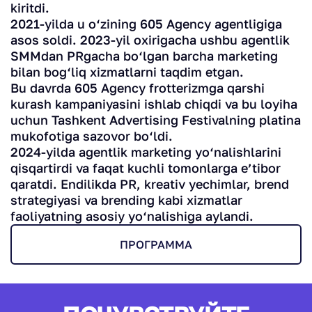
kiritdi.
2021-yilda u o‘zining 605 Agency agentligiga
asos soldi. 2023-yil oxirigacha ushbu agentlik
SMMdan PRgacha bo‘lgan barcha marketing
bilan bog‘liq xizmatlarni taqdim etgan.
Bu davrda 605 Agency frotterizmga qarshi
kurash kampaniyasini ishlab chiqdi va bu loyiha
uchun Tashkent Advertising Festivalning platina
mukofotiga sazovor bo‘ldi.
2024-yilda agentlik marketing yo‘nalishlarini
qisqartirdi va faqat kuchli tomonlarga e’tibor
qaratdi. Endilikda PR, kreativ yechimlar, brend
strategiyasi va brending kabi xizmatlar
faoliyatning asosiy yo‘nalishiga aylandi.
ПРОГРАММА