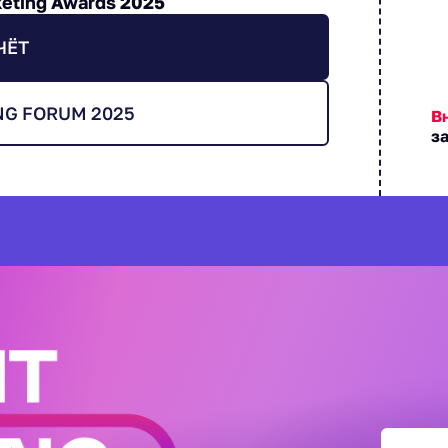
eting Awards 2025
ЧЁТ
NG FORUM 2025
В
з