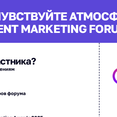
УВСТВУЙТЕ АТМОС
ENT MARKETING FORU
астника?
лениям
ров форума