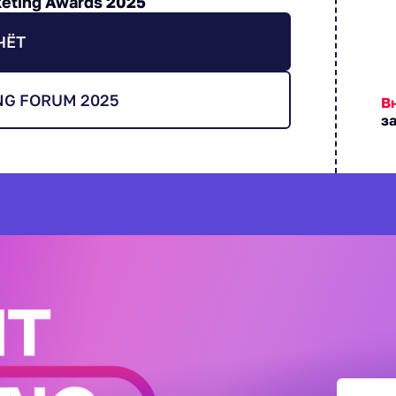
eting Awards 2025
ЧЁТ
NG FORUM 2025
В
з