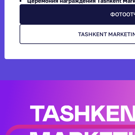
Церемония награждения Tashkent Mark
ФОТООТ
TASHKENT MARKETI